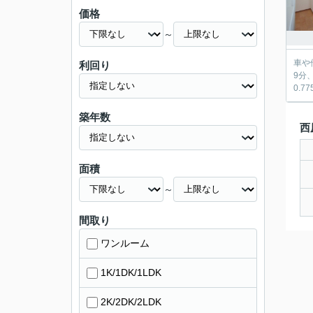
価格
～
車や他借
利回り
9分、JR古
築年数
西
面積
～
間取り
ワンルーム
1K/1DK/1LDK
2K/2DK/2LDK