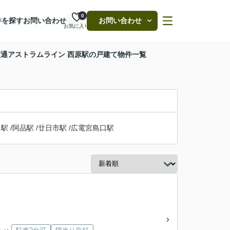
0
件を探す
お問い合わせ
お問い合わせ
お気に入り
通アストラムライン 西原駅の戸建て物件一覧
口駅
/
阿品駅
/
廿日市駅
/
広電宮島口駅