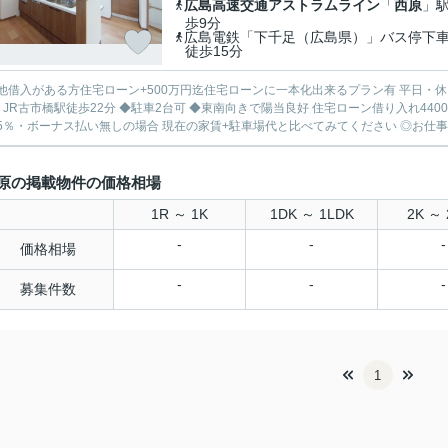
広島高速交通アストラムライン
「
西原
」駅
歩9分
広島電鉄「下千足（広島県）」バス停
徒歩15分
入がある方住宅ローン+500万円迄住宅ローンに一本化出来るプラン有 平日・休日・祝日、朝・夜！いつでもご見学頂けます ◆AL西原駅徒歩
市橋駅徒歩22分 ◆駐車2台可 ◆東南向きで陽当良好 住宅ローン借り入れ4400円の場合 月々106637円 変動金利・40年払い・金利
0.775％・ボーナス払い無しの場合 現在の家賃+駐車場
原の掲載物件の価格相場
1R ～ 1K
1DK ～ 1LDK
2K ～ 
-
-
-
価格相場
-
-
-
募集件数
1