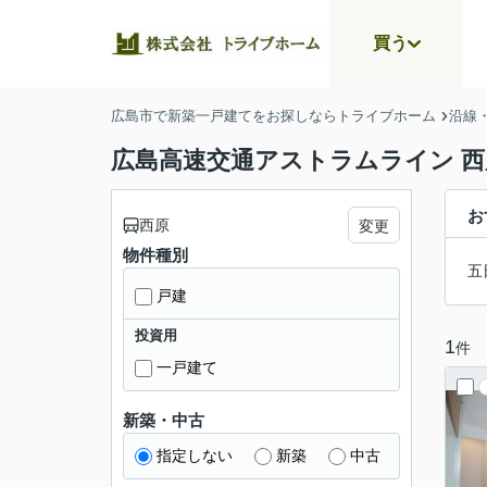
買う
広島市で新築一戸建てをお探しならトライブホーム
沿線
広島高速交通アストラムライン 
お
西原
変更
物件種別
五
戸建
投資用
1
件
一戸建て
新築・中古
指定しない
新築
中古