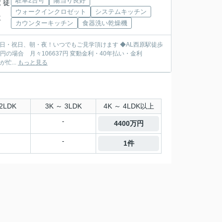
駐車2台可
陽当り良好
 徒
ウォークインクロゼット
システムキッチン
下車
カウンターキッチン
食器洗い乾燥機
代と比べてみてください ◎お仕事が忙...
もっと見る
2LDK
3K ～ 3LDK
4K ～ 4LDK以上
-
4400万円
-
1件