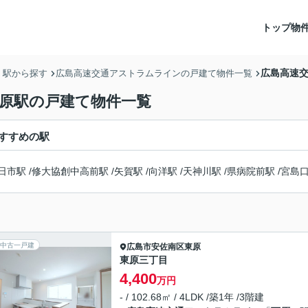
トップ
物
広島高速交
・駅から探す
広島高速交通アストラムラインの戸建て物件一覧
西原駅の戸建て物件一覧
すすめの駅
日市駅
/
修大協創中高前駅
/
矢賀駅
/
向洋駅
/
天神川駅
/
県病院前駅
/
宮島
中古一戸建
広島市安佐南区
東原
東原三丁目
4,400
万円
- / 102.68㎡ / 4LDK /築1年 /3階建