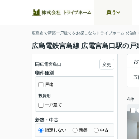
買う
広島市で新築一戸建てをお探しならトライブホーム
沿線
広島電鉄宮島線 広電宮島口駅の戸
お
広電宮島口
変更
物件種別
五
戸建
投資用
4
件
一戸建て
新築・中古
指定しない
新築
中古