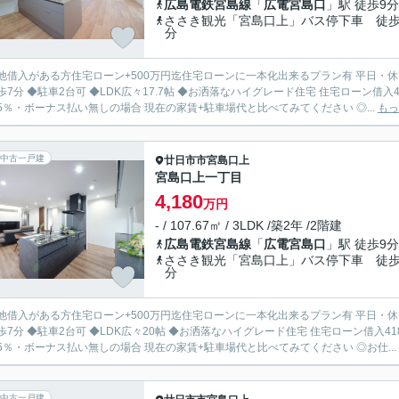
広島電鉄宮島線
「
広電宮島口
」駅 徒歩9分
ささき観光「宮島口上」バス停下車 徒歩
分
入がある方住宅ローン+500万円迄住宅ローンに一本化出来るプラン有 平日・休日・祝日、朝・夜！いつでもご見学いただけます ◆JR宮島口
 ◆駐車2台可 ◆LDK広々17.7帖 ◆お洒落なハイグレード住宅 住宅ローン借入4180円の場合 月々101305円 ※変動金利・40年払い・金利
0.775％・ボーナス払い無しの場合 現在の家賃+駐車場代と比べてみてください ◎...
もっ
中古一戸建
廿日市市
宮島口上
宮島口上一丁目
4,180
万円
- / 107.67㎡ / 3LDK /築2年 /2階建
広島電鉄宮島線
「
広電宮島口
」駅 徒歩9分
ささき観光「宮島口上」バス停下車 徒歩
分
入がある方住宅ローン+500万円迄住宅ローンに一本化出来るプラン有 平日・休日・祝日、朝・夜！いつでもご見学いただけます ◆JR宮島口
 ◆駐車2台可 ◆LDK広々20帖 ◆お洒落なハイグレード住宅 住宅ローン借入4180円の場合 月々101305円 ※変動金利・40年払い・金利
0.775％・ボーナス払い無しの場合 現在の家賃+駐車場代と比べてみてください ◎お仕...
中古一戸建