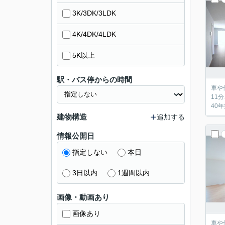
3K/3DK/3LDK
4K/4DK/4LDK
5K以上
駅・バス停からの時間
車や他借
11分、
40
建物構造
追加する
情報公開日
指定しない
本日
3日以内
1週間以内
画像・動画あり
画像あり
車や他借