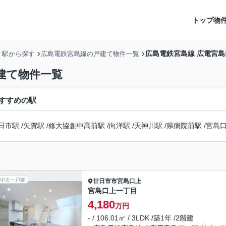
トップ
物
広島電鉄宮島線 広電宮
・駅から探す
広島電鉄宮島線の戸建て物件一覧
建て物件一覧
すすめの駅
日市駅
/
矢賀駅
/
修大協創中高前駅
/
向洋駅
/
天神川駅
/
県病院前駅
/
宮島
中古一戸建
廿日市市
宮島口上
宮島口上一丁目
4,180
万円
- / 106.01㎡ / 3LDK /築1年 /2階建