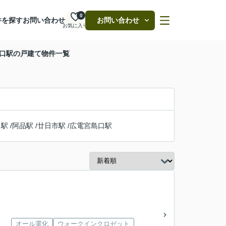
0
件を探す
お問い合わせ
お問い合わせ
お気に入り
島口駅の戸建て物件一覧
口駅
/
阿品駅
/
廿日市駅
/
広電宮島口駅
オール電化
ウォークインクロゼット