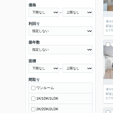
価格
～
車や他借
利回り
駅徒歩7分
築年数
面積
～
間取り
ワンルーム
車や他借
駅徒歩7分
1K/1DK/1LDK
2K/2DK/2LDK