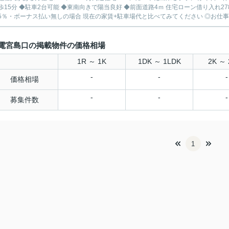
分 ◆駐車2台可能 ◆東南向きで陽当良好 ◆前面道路4ｍ 住宅ローン借り入れ2780円の場合 月々67375円 ※変動金利・40年払い・金利
0.775％・ボーナス払い無しの場合 現在の家賃+駐車場代と比べ
電宮島口の掲載物件の価格相場
1R ～ 1K
1DK ～ 1LDK
2K ～ 
-
-
-
価格相場
-
-
-
募集件数
1