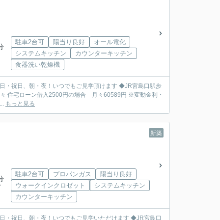
駐車2台可
陽当り良好
オール電化
分
システムキッチン
カウンターキッチン
食器洗い乾燥機
金利・
..
もっと見る
新築
駐車2台可
プロパンガス
陽当り良好
分
ウォークインクロゼット
システムキッチン
下
カウンターキッチン