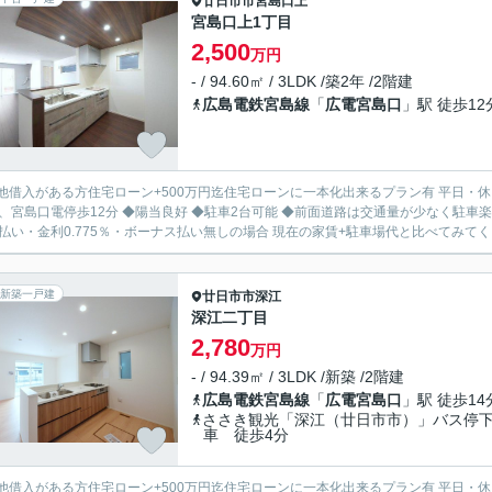
廿日市市
宮島口上
宮島口上1丁目
2,500
万円
- / 94.60㎡ / 3LDK /築2年 /2階建
広島電鉄宮島線
「
広電宮島口
」駅 徒歩12
入がある方住宅ローン+500万円迄住宅ローンに一本化出来るプラン有 平日・休日・祝日、朝・夜！いつでもご見学頂けます ◆JR宮島口駅歩
宮島口電停歩12分 ◆陽当良好 ◆駐車2台可能 ◆前面道路は交通量が少なく駐車楽々 住宅ローン借入2500円の場合 月々60589円 ※変動
年払い・金利0.775％・ボーナス払い無しの場合 現在の家賃+駐車場代と比べてみてく.
新築一戸建
廿日市市
深江
深江二丁目
2,780
万円
- / 94.39㎡ / 3LDK /新築 /2階建
広島電鉄宮島線
「
広電宮島口
」駅 徒歩14
ささき観光「深江（廿日市市）」バス停
車 徒歩4分
入がある方住宅ローン+500万円迄住宅ローンに一本化出来るプラン有 平日・休日・祝日、朝・夜！いつでもご見学いただけます ◆JR宮島口