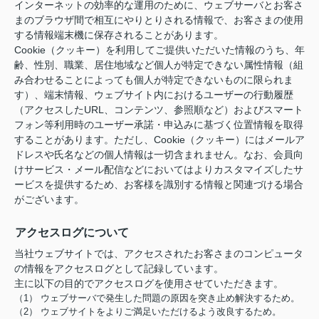
インターネットの効率的な運用のために、ウェブサーバとお客さ
まのブラウザ間で相互にやりとりされる情報で、お客さまの使用
する情報端末機に保存されることがあります。
Cookie（クッキー）を利用してご提供いただいた情報のうち、年
齢、性別、職業、居住地域など個人が特定できない属性情報（組
み合わせることによっても個人が特定できないものに限られま
す）、端末情報、ウェブサイト内におけるユーザーの行動履歴
（アクセスしたURL、コンテンツ、参照順など）およびスマート
フォン等利用時のユーザー承諾・申込みに基づく位置情報を取得
することがあります。ただし、Cookie（クッキー）にはメールア
ドレスや氏名などの個人情報は一切含まれません。なお、会員向
けサービス・メール配信などにおいてはよりカスタマイズしたサ
ービスを提供するため、お客様を識別する情報と関連づける場合
がございます。
アクセスログについて
当社ウェブサイトでは、アクセスされたお客さまのコンピュータ
の情報をアクセスログとして記録しています。
主に以下の目的でアクセスログを使用させていただきます。
（1） ウェブサーバで発生した問題の原因を突き止め解決するため。
（2） ウェブサイトをよりご満足いただけるよう改良するため。