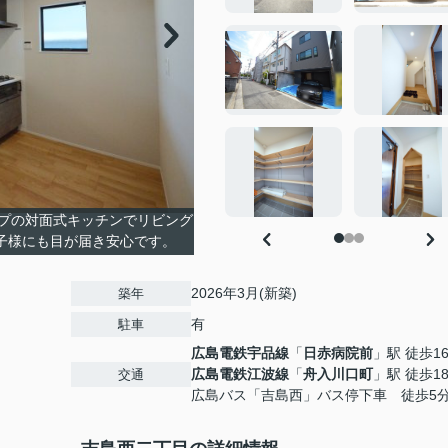
プの対面式キッチンでリビング
子様にも目が届き安心です。
2026年3月(新築)
築年
有
駐車
広島電鉄宇品線
「
日赤病院前
」駅 徒歩1
広島電鉄江波線
「
舟入川口町
」駅 徒歩1
交通
広島バス「吉島西」バス停下車 徒歩5