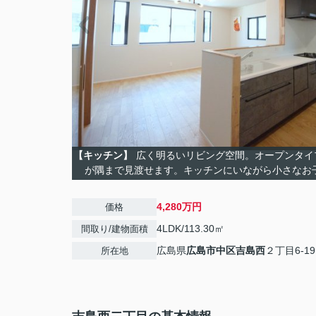
【キッチン】
広く明るいリビング空間。オープンタイ
が隅まで見渡せます。キッチンにいながら小さなお
4,280万円
価格
4LDK/113.30㎡
間取り/建物面積
広島県
広島市中区
吉島西
２丁目6-19
所在地