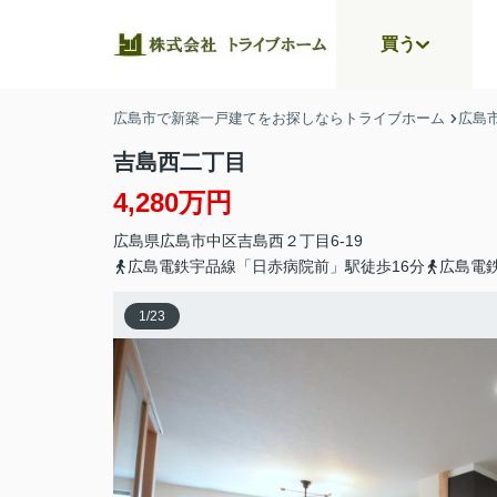
買う
広島市で新築一戸建てをお探しならトライブホーム
広島
吉島西二丁目
4,280万円
広島県
広島市中区
吉島西
２丁目6-19
広島電鉄宇品線「日赤病院前」駅徒歩16分
広島電
1
/
23