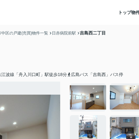
トップ
物
吉島西二丁目
市中区の戸建(売買)物件一覧
日赤病院前駅
鉄江波線「舟入川口町」駅徒歩18分
広島バス「吉島西」バス停