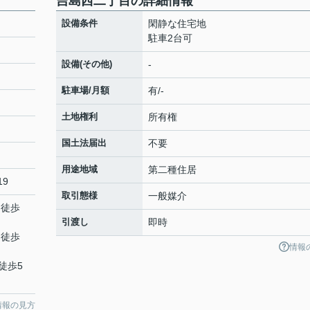
吉島西二丁目の詳細情報
設備条件
閑静な住宅地
駐車2台可
設備(その他)
-
駐車場/月額
有/-
土地権利
所有権
国土法届出
不要
用途地域
第二種住居
19
取引態様
一般媒介
 徒歩
引渡し
即時
 徒歩
情報
徒歩5
情報の見方