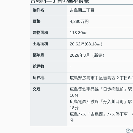
吉島西二丁目の基本情報
物件名
吉島西二丁目
価格
4,280万円
建物面積
113.30㎡
土地面積
20.62坪(68.18㎡)
築年月
2026年3月（新築）
総戸数
-
所在地
広島県
広島市中区
吉島西
２丁目6-
交通
広島電鉄宇品線
「
日赤病院前
」駅
16分
広島電鉄江波線
「
舟入川口町
」駅
18分
広島バス「吉島西」バス停下車 
分