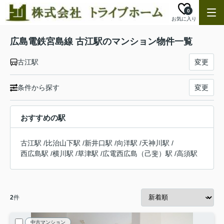
0
お気に入り
広島電鉄宮島線 古江駅のマンション物件一覧
古江駅
変更
条件から探す
変更
おすすめの駅
古江駅
/
比治山下駅
/
新井口駅
/
向洋駅
/
天神川駅
/
西広島駅
/
横川駅
/
草津駅
/
広電西広島（己斐）駅
/
高須駅
2
件
中古マンション