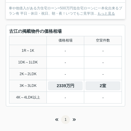
車や他借入がある方住宅ローン+500万円迄住宅ローンに一本化出来るプ
ラン有 平日・休日・祝日、朝・夜！いつでもご見学頂...
もっと見る
古江の掲載物件の価格相場
価格相場
空室件数
-
-
1R～1K
-
-
1DK～1LDK
-
-
2K～2LDK
2339万円
2室
3K～3LDK
-
-
4K～4LDK以上
1