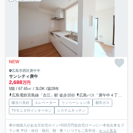
NEW
広島市西区庚午中
サンシティ庚午
2,688
万円
5階 / 67.65㎡ / 3LDK /築28年
広島電鉄宮島線「古江」駅 徒歩10分
広島バス「庚午中４丁目」バス停下車 徒歩2分
陽当り良好
エレベーター
リノベーション済
都市ガス
TVモニタ付インターホン
システムキッチン
車や他借入がある方住宅ローン+500万円迄住宅ローンに一本化出来るプ
ラン有 平日・休日・祝日、朝・夜！いつでもご見学頂...
もっと見る