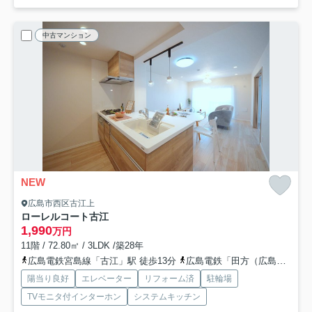
中古マンション
NEW
広島市西区古江上
ローレルコート古江
1,990
万円
11階 / 72.80㎡ / 3LDK /築28年
広島電鉄宮島線「古江」駅 徒歩13分
広島電鉄「田方（広島県）」バス停下車 徒歩1分
陽当り良好
エレベーター
リフォーム済
駐輪場
TVモニタ付インターホン
システムキッチン