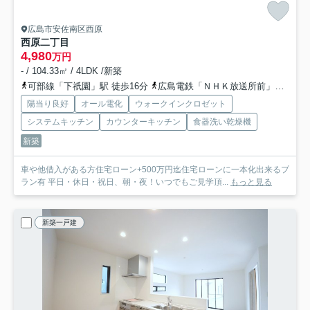
広島市安佐南区西原
西原二丁目
4,980
万円
- / 104.33㎡ / 4LDK /新築
可部線「下祇園」駅 徒歩16分
広島電鉄「ＮＨＫ放送所前」バス停下車 徒歩8分
陽当り良好
オール電化
ウォークインクロゼット
システムキッチン
カウンターキッチン
食器洗い乾燥機
新築
車や他借入がある方住宅ローン+500万円迄住宅ローンに一本化出来るプ
ラン有 平日・休日・祝日、朝・夜！いつでもご見学頂...
もっと見る
新築一戸建