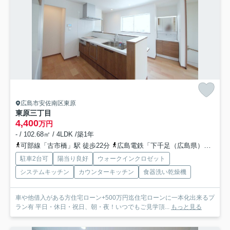
広島市安佐南区東原
東原三丁目
4,400
万円
- / 102.68㎡ / 4LDK /築1年
可部線「古市橋」駅 徒歩22分
広島電鉄「下千足（広島県）」バス停下車 徒歩15分
駐車2台可
陽当り良好
ウォークインクロゼット
システムキッチン
カウンターキッチン
食器洗い乾燥機
車や他借入がある方住宅ローン+500万円迄住宅ローンに一本化出来るプ
ラン有 平日・休日・祝日、朝・夜！いつでもご見学頂...
もっと見る