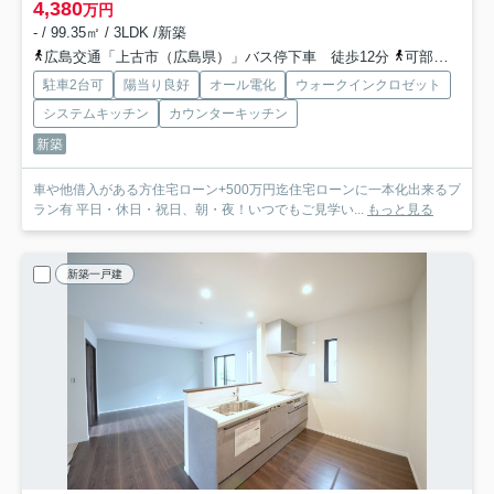
4,380
万円
- / 99.35㎡ / 3LDK /新築
広島交通「上古市（広島県）」バス停下車 徒歩12分
可部線「古市橋」駅 徒歩22分
駐車2台可
陽当り良好
オール電化
ウォークインクロゼット
システムキッチン
カウンターキッチン
新築
車や他借入がある方住宅ローン+500万円迄住宅ローンに一本化出来るプ
ラン有 平日・休日・祝日、朝・夜！いつでもご見学い...
もっと見る
新築一戸建