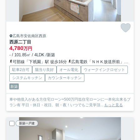
広島市安佐南区西原
西原二丁目
4,780
万円
- / 101.85㎡ / 4LDK /新築
可部線「下祇園」駅 徒歩16分
広島電鉄「ＮＨＫ放送所前」バス停下車 徒歩8分
駐車2台可
陽当り良好
オール電化
ウォークインクロゼット
システムキッチン
カウンターキッチン
新築
車や他借入がある方住宅ローン+500万円迄住宅ローンに一本化出来るプ
ラン有 平日・休日・祝日、朝・夜！いつでもご見学頂...
もっと見る
新築一戸建