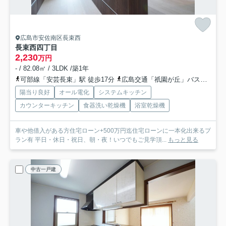
広島市安佐南区長束西
長束西四丁目
2,230
万円
- / 82.08㎡ / 3LDK /築1年
可部線「安芸長束」駅 徒歩17分
広島交通「祇園が丘」バス停下車 徒歩5分
陽当り良好
オール電化
システムキッチン
カウンターキッチン
食器洗い乾燥機
浴室乾燥機
車や他借入がある方住宅ローン+500万円迄住宅ローンに一本化出来るプ
ラン有 平日・休日・祝日、朝・夜！いつでもご見学頂...
もっと見る
中古一戸建