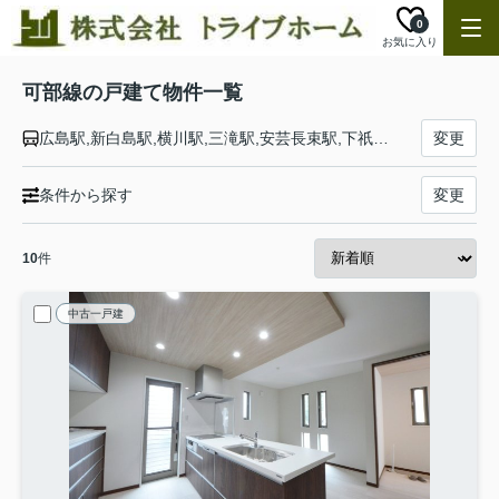
0
お気に入り
可部線の戸建て物件一覧
広島駅,新白島駅,横川駅,三滝駅,安芸長束駅,下祇園駅,古市橋駅,大町駅,緑井駅,七軒茶屋駅,梅林駅,上八木駅,中島駅,可部駅,河戸帆待川駅,あき亀山駅
変更
条件から探す
変更
10
件
中古一戸建