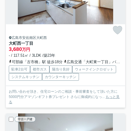
広島市安佐南区大町西
大町西一丁目
3,680
万円
- / 117.51㎡ / 3LDK /築23年
可部線「古市橋」駅 徒歩18分
広島交通「大町東一丁目」バス停下車 徒歩15分
駐車2台可
都市ガス
陽当り良好
ウォークインクロゼット
システムキッチン
カウンターキッチン
お問い合わせ頂き、住宅ローンのご相談・事前審査をして頂いた方に
5000円分アマゾンギフト券プレゼント さらに御成約になっ...
もっと見
る
中古一戸建