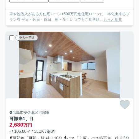
車や他借入がある方住宅ローン+500万円迄住宅ローンに一本化出来るプ
ラン有 平日・休日・祝日、朝・夜！いつでもご見学頂...
もっと見る
中古一戸建
広島市安佐北区可部東
可部東4丁目
2,680
万円
- / 105.06㎡ / 3LDK /築3年
可部線「可部」駅 徒歩10分
バス「上原」バス停下車 徒歩3分