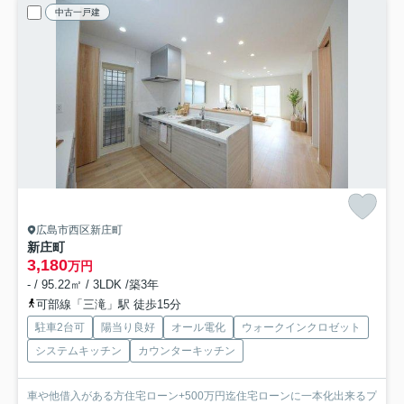
中古一戸建
広島市西区新庄町
新庄町
3,180
万円
- / 95.22㎡ / 3LDK /築3年
可部線「三滝」駅 徒歩15分
駐車2台可
陽当り良好
オール電化
ウォークインクロゼット
システムキッチン
カウンターキッチン
車や他借入がある方住宅ローン+500万円迄住宅ローンに一本化出来るプ