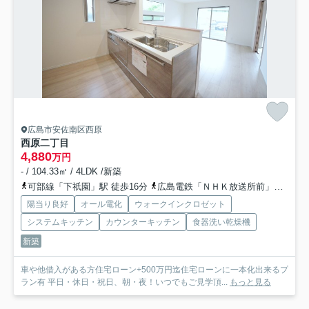
広島市安佐南区西原
西原二丁目
4,880
万円
- / 104.33㎡ / 4LDK /新築
可部線「下祇園」駅 徒歩16分
広島電鉄「ＮＨＫ放送所前」バス停下車 徒歩8分
陽当り良好
オール電化
ウォークインクロゼット
システムキッチン
カウンターキッチン
食器洗い乾燥機
新築
車や他借入がある方住宅ローン+500万円迄住宅ローンに一本化出来るプ
ラン有 平日・休日・祝日、朝・夜！いつでもご見学頂...
もっと見る