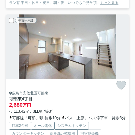
ラン有 平日・休日・祝日、朝・夜！いつでもご見学頂...
もっと見る
中古一戸建
広島市安佐北区可部東
可部東4丁目
2,680
万円
- / 113.42㎡ / 3LDK /築3年
可部線「可部」駅 徒歩10分
バス「上原」バス停下車 徒歩3分
駐車2台可
オール電化
システムキッチン
カウンターキッチン
食器洗い乾燥機
浴室乾燥機