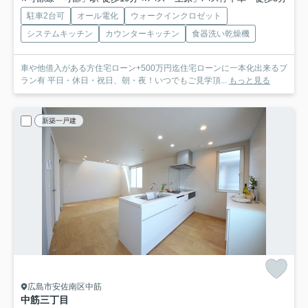
駐車2台可
オール電化
ウォークインクロゼット
システムキッチン
カウンターキッチン
食器洗い乾燥機
車や他借入がある方住宅ローン+500万円迄住宅ローンに一本化出来るプ
ラン有 平日・休日・祝日、朝・夜！いつでもご見学頂...
もっと見る
新築一戸建
広島市安佐南区中筋
中筋三丁目