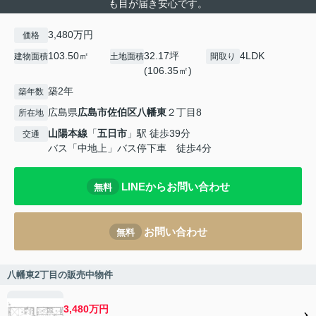
も目が届き安心です。
3,480万円
価格
103.50㎡
32.17坪
4LDK
建物面積
土地面積
間取り
(106.35㎡)
築2年
築年数
広島県
広島市佐伯区
八幡東
２丁目8
所在地
山陽本線
「
五日市
」駅 徒歩39分
交通
バス「中地上」バス停下車 徒歩4分
LINEからお問い合わせ
無料
お問い合わせ
無料
八幡東2丁目の販売中物件
3,480万円