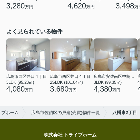
4,620
3,280
3,498
万円
万円
万
よく見られている物件
広島市西区井口４丁目
広島市西区井口４丁目
広島市安佐南区中筋３丁目
3LDK (95.23㎡)
2SLDK (101.84㎡)
3LDK (99.35㎡)
4
4,080
3,680
4,380
万円
万円
万円
イブホーム
広島市佐伯区の戸建(売買)物件一覧
八幡東2丁目
株式会社 トライブホーム