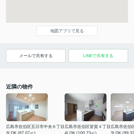
地図アプリで見る
メールで共有する
LINEで共有する
近隣の物件
広島市佐伯区皆賀４丁目
広島市佐伯区五日市中央６丁目
広島市佐伯
4LDK (100.73㎡)
3LDK (87.07㎡)
3LDK (99.3