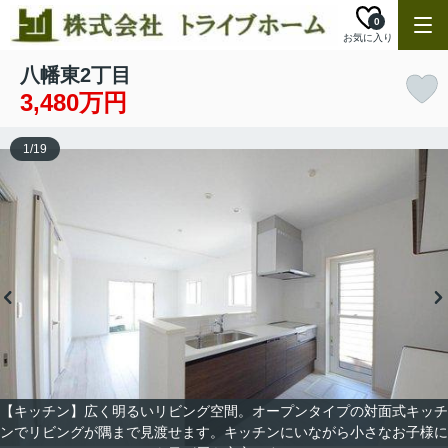
0
お気に入り
八幡東2丁目
3,480万円
1
/
19
【キッチン】広く明るいリビング空間。オープンタイプの対面式キッチ
ンでリビングが隅まで見渡せます。キッチンにいながら小さなお子様に