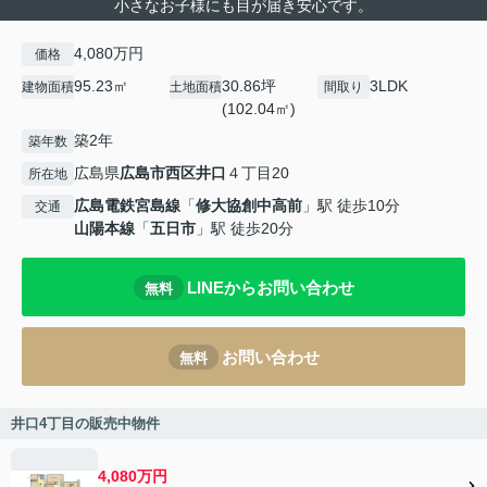
小さなお子様にも目が届き安心です。
4,080万円
価格
95.23㎡
30.86坪
3LDK
建物面積
土地面積
間取り
(102.04㎡)
築2年
築年数
広島県
広島市西区
井口
４丁目20
所在地
広島電鉄宮島線
「
修大協創中高前
」駅 徒歩10分
交通
山陽本線
「
五日市
」駅 徒歩20分
LINEからお問い合わせ
無料
お問い合わせ
無料
井口4丁目の販売中物件
4,080万円