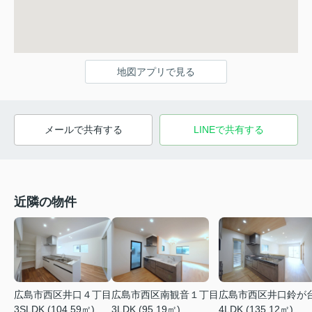
地図アプリで見る
メールで共有する
LINEで共有する
近隣の物件
広島市西区井口鈴が
広島市西区井口４丁目
広島市西区南観音１丁目
4LDK (135.12㎡)
3SLDK (104.59㎡)
3LDK (95.19㎡)