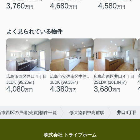
4,580
3,760
4,680
万円
万円
万円
よく見られている物件
広島市西区井口４丁目
広島市安佐南区中筋３丁目
広島市西区井口４丁目
3LDK (95.23㎡)
3LDK (99.35㎡)
2SLDK (101.84㎡)
4
4,080
4,380
3,680
万円
万円
万円
島市西区の戸建(売買)物件一覧
修大協創中高前駅
井口4丁目
株式会社 トライブホーム