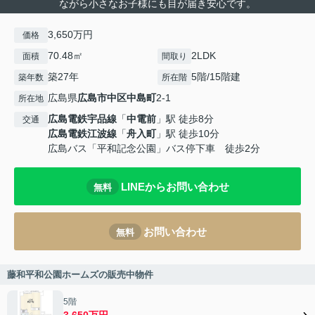
ながら小さなお子様にも目が届き安心です。
3,650万円
価格
70.48㎡
2LDK
面積
間取り
築27年
5階/15階建
築年数
所在階
広島県
広島市中区
中島町
2-1
所在地
広島電鉄宇品線
「
中電前
」駅 徒歩8分
交通
広島電鉄江波線
「
舟入町
」駅 徒歩10分
広島バス「平和記念公園」バス停下車 徒歩2分
LINEからお問い合わせ
無料
お問い合わせ
無料
藤和平和公園ホームズの販売中物件
5階
3,650万円