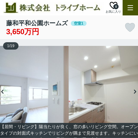
0
お気に入り
藤和平和公園ホームズ
空室1
3,650万円
1
/
19
【居間・リビング】陽当たりが良く、窓の多いリビング空間。オープン
タイプの対面式キッチンでリビングが隅まで見渡せます。キッチンにい