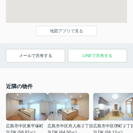
地図アプリで見る
メールで共有する
LINEで共有する
近隣の物件
広島市中区舟入南２丁目
広島市中区堺町２丁
広島市中区東平塚町
3LDK (64.50㎡)
2LDK (56.12㎡)
2LDK (58.87㎡)