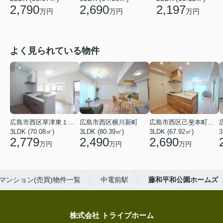
2,690
2,197
2,790
万円
万円
万円
よく見られている物件
広島市西区草津東１丁目
広島市西区横川新町
広島市西区己斐本町３丁目
3LDK (70.08㎡)
3LDK (80.39㎡)
3LDK (67.92㎡)
3
2,779
2,490
2,690
万円
万円
万円
マンション(売買)物件一覧
中電前駅
藤和平和公園ホームズ
株式会社 トライブホーム