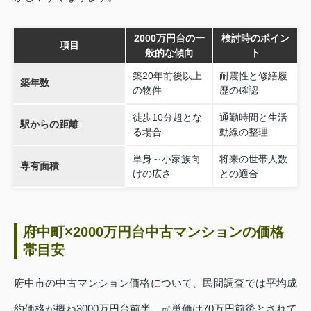
2000万円台の一
検討時のポイン
項目
般的な傾向
ト
築20年前後以上
耐震性と修繕履
築年数
の物件
歴の確認
徒歩10分超とな
通勤時間と生活
駅からの距離
る場合
動線の整理
単身～小家族向
将来の世帯人数
専有面積
けの広さ
との適合
府中町×2000万円台中古マンションの価格
帯目安
府中市の中古マンション価格について、民間調査では平均成
約価格が概ね3000万円台前半、㎡単価は70万円前後とされて