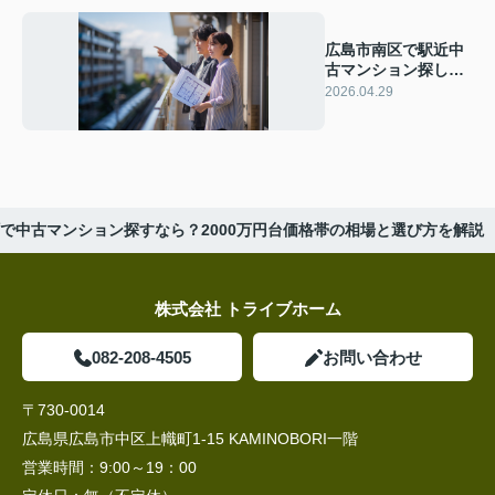
広島市南区で駅近中
古マンション探し！
物件選びのポイント
2026.04.29
と相場目安を解説
で中古マンション探すなら？2000万円台価格帯の相場と選び方を解説
株式会社 トライブホーム
082-208-4505
お問い合わせ
〒730-0014
広島県広島市中区上幟町1-15 KAMINOBORI一階
営業時間：
9:00～19：00