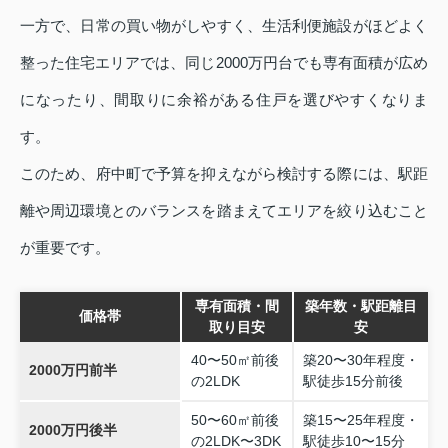
一方で、日常の買い物がしやすく、生活利便施設がほどよく
整った住宅エリアでは、同じ2000万円台でも専有面積が広め
になったり、間取りに余裕がある住戸を選びやすくなりま
す。
このため、府中町で予算を抑えながら検討する際には、駅距
離や周辺環境とのバランスを踏まえてエリアを絞り込むこと
が重要です。
専有面積・間
築年数・駅距離目
価格帯
取り目安
安
40〜50㎡前後
築20〜30年程度・
2000万円前半
の2LDK
駅徒歩15分前後
50〜60㎡前後
築15〜25年程度・
2000万円後半
の2LDK〜3DK
駅徒歩10〜15分