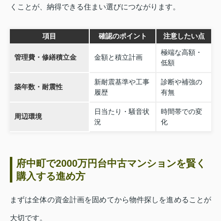
くことが、納得できる住まい選びにつながります。
項目
確認のポイント
注意したい点
極端な高額・
管理費・修繕積立金
金額と積立計画
低額
新耐震基準や工事
診断や補強の
築年数・耐震性
履歴
有無
日当たり・騒音状
時間帯での変
周辺環境
況
化
府中町で2000万円台中古マンションを賢く
購入する進め方
まずは全体の資金計画を固めてから物件探しを進めることが
大切です。