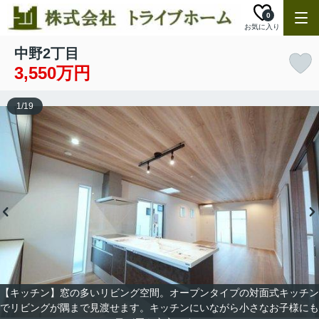
0
お気に入り
中野2丁目
3,550万円
1
/
19
【キッチン】窓の多いリビング空間。オープンタイプの対面式キッチン
でリビングが隅まで見渡せます。キッチンにいながら小さなお子様にも