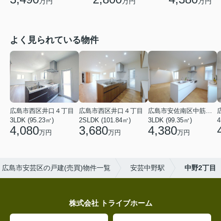
万円
万円
万円
よく見られている物件
広島市西区井口４丁目
広島市西区井口４丁目
広島市安佐南区中筋３丁目
3LDK (95.23㎡)
2SLDK (101.84㎡)
3LDK (99.35㎡)
4
4,080
3,680
4,380
万円
万円
万円
広島市安芸区の戸建(売買)物件一覧
安芸中野駅
中野2丁目
株式会社 トライブホーム