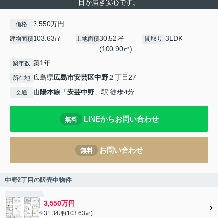
目が届き安心です。
3,550万円
価格
103.63㎡
30.52坪
3LDK
建物面積
土地面積
間取り
(100.90㎡)
築1年
築年数
広島県
広島市安芸区
中野
２丁目27
所在地
山陽本線
「
安芸中野
」駅 徒歩4分
交通
LINEからお問い合わせ
無料
お問い合わせ
無料
中野2丁目の販売中物件
3,550万円
31.34坪(103.63㎡)